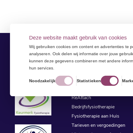
Deze website maakt gebruik van cookies
Wij gebruiken cookies om content en advertenties te p
analyseren. Ook delen wij informatie over jouw gebrui
Fysiotherapie
kunnen deze gegevens combineren met andere informati
hun services.
Behandelingen
Klachten
Noodzakelijk
Statistieken
Mark
CogniTrain
ReAttach
Bedrijfsfysiotherapie
Fysiotherapie aan Huis
Tarieven en vergoedingen