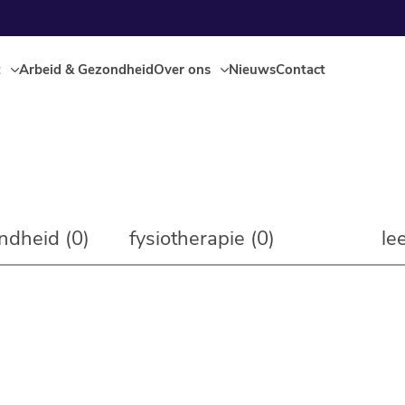
t
Arbeid & Gezondheid
Over ons
Nieuws
Contact
ndheid (0)
fysiotherapie (0)
lee