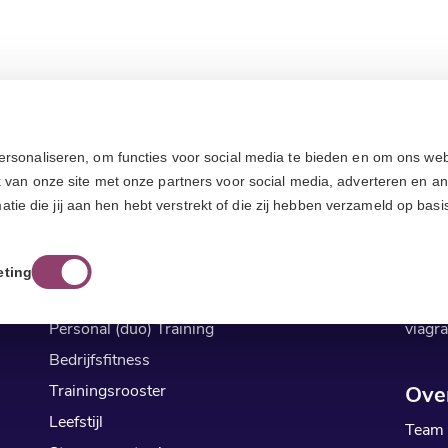
ersonaliseren, om functies voor social media te bieden en om ons web
k van onze site met onze partners voor social media, adverteren en a
Sport & Leefstijl
Arb
e die jij aan hen hebt verstrekt of die zij hebben verzameld op basi
Fitness
Arbei
Pilates in leeuwarden
cialis
eting
Yoga Leeuwarden
kamag
Personal (duo) Training
viagra
Bedrijfsfitness
Trainingsrooster
Ove
Leefstijl
Team