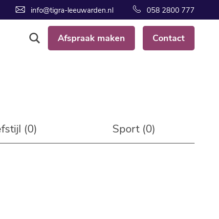
info@tigra-leeuwarden.nl
058 2800 777
Afspraak maken
Contact
fstijl (0)
Sport (0)