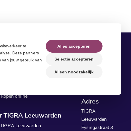
siteverkeer te
Alles accepteren
nalyse. Deze partners
eid & Gezondheid
Contact
Selectie accepteren
s van jouw gebruik van
Neem
contact
op
d & Gezondheid
Alleen noodzakelijk
of bel
058-
 kopen zonder recept
2800777
ra kopen
 kopen online
Adres
TIGRA
r TIGRA Leeuwarden
Leeuwarden
 TIGRA Leeuwarden
Eysingastraat 3