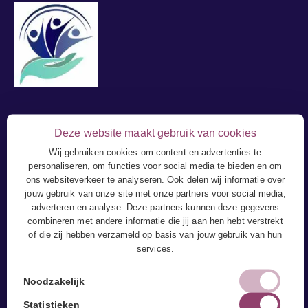
Fysiotherapie
Deze website maakt gebruik van cookies
Behandelingen
Wij gebruiken cookies om content en advertenties te
personaliseren, om functies voor social media te bieden en om
Klachten
ons websiteverkeer te analyseren. Ook delen wij informatie over
CogniTrain
jouw gebruik van onze site met onze partners voor social media,
adverteren en analyse. Deze partners kunnen deze gegevens
ReAttach
combineren met andere informatie die jij aan hen hebt verstrekt
Bedrijfsfysiotherapie
of die zij hebben verzameld op basis van jouw gebruik van hun
services.
Fysiotherapie aan Huis
Tarieven en vergoedingen
Noodzakelijk
Niet nagekomen afspraken
Statistieken