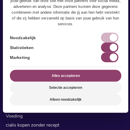
jouw gebruik van onze site met onze partners voor social media,
adverteren en analyse. Deze partners kunnen deze gegevens
combineren met andere informatie die jij aan hen hebt verstrekt
of die zij hebben verzameld op basis van jouw gebruik van hun
Sport & Leefstijl
services.
Fitness
Noodzakelijk
Pilates in leeuwarden
Statistieken
Yoga Leeuwarden
Marketing
Personal (duo) Training
Bedrijfsfitness
Alles accepteren
Trainingsrooster
Selectie accepteren
Leefstijl
Stoppen met roken
Alleen noodzakelijk
Gecombineerde Leefstijl Interventie (GLI)
Voeding
cialis kopen zonder recept