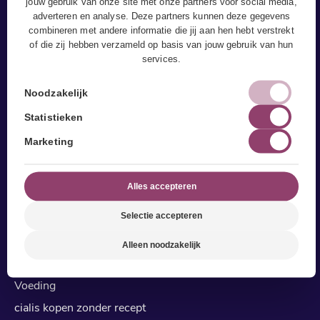
jouw gebruik van onze site met onze partners voor social media,
adverteren en analyse. Deze partners kunnen deze gegevens
combineren met andere informatie die jij aan hen hebt verstrekt
of die zij hebben verzameld op basis van jouw gebruik van hun
Sport & Leefstijl
services.
Fitness
Noodzakelijk
Pilates in leeuwarden
Statistieken
Yoga Leeuwarden
Marketing
Personal (duo) Training
Bedrijfsfitness
Alles accepteren
Trainingsrooster
Selectie accepteren
Leefstijl
Stoppen met roken
Alleen noodzakelijk
Gecombineerde Leefstijl Interventie (GLI)
Voeding
cialis kopen zonder recept