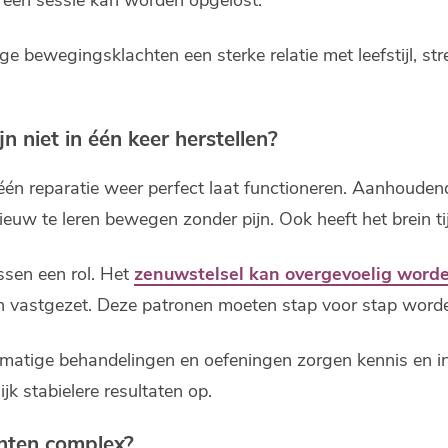
e bewegingsklachten een sterke relatie met leefstijl, str
niet in één keer herstellen?
én reparatie weer perfect laat functioneren. Aanhoudende
uw te leren bewegen zonder pijn. Ook heeft het brein t
ssen een rol. Het
zenuwstelsel kan overgevoelig word
 vastgezet. Deze patronen moeten stap voor stap word
lmatige behandelingen en oefeningen zorgen kennis en i
ijk stabielere resultaten op.
hten complex?