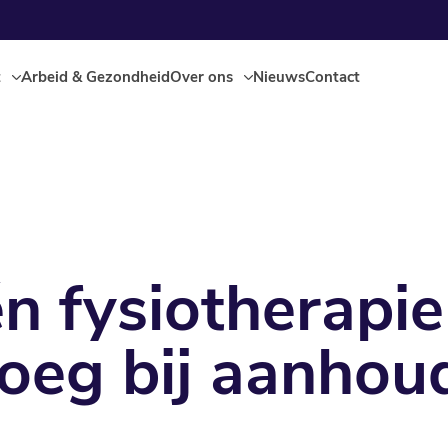
t
Arbeid & Gezondheid
Over ons
Nieuws
Contact
n fysiotherapie
noeg bij aanho