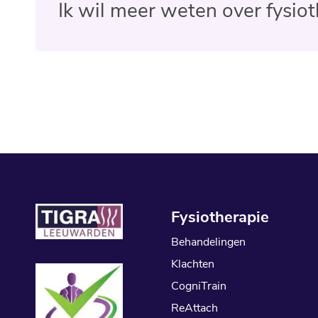
Ik wil meer weten over fysio
Fysiotherapie
Behandelingen
Klachten
CogniTrain
ReAttach