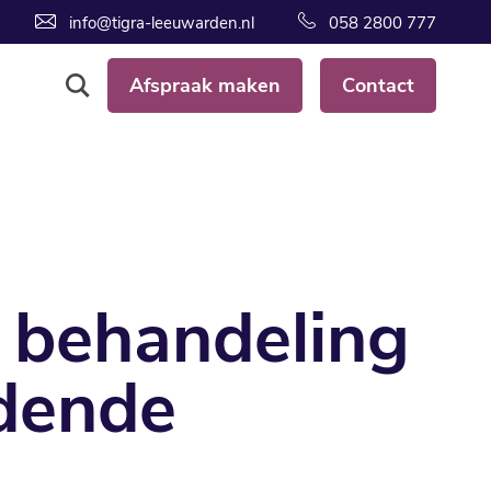
info@tigra-leeuwarden.nl
058 2800 777
Afspraak maken
Contact
 behandeling
udende