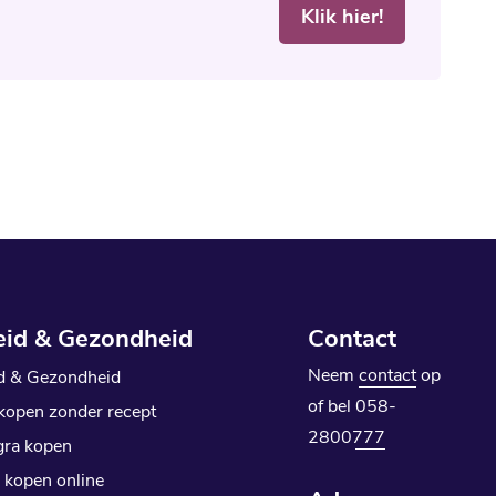
Klik hier!
eid & Gezondheid
Contact
Neem
contact
op
d & Gezondheid
of bel
058-
 kopen zonder recept
2800777
ra kopen
 kopen online