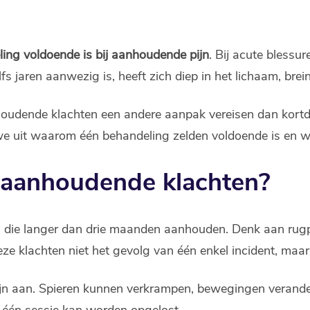
ling voldoende is bij aanhoudende pijn
. Bij acute bless
elfs jaren aanwezig is, heeft zich diep in het lichaam, b
oudende klachten een andere aanpak vereisen dan kortdu
we uit waarom één behandeling zelden voldoende is en wa
 aanhoudende klachten?
n die langer dan drie maanden aanhouden. Denk aan rugp
ze klachten niet het gevolg van één enkel incident, maa
 pijn aan. Spieren kunnen verkrampen, bewegingen verande
n één sessie kan worden opgelost.